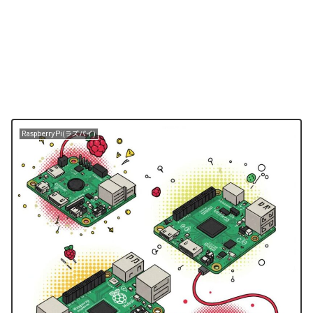
RaspberryPi(ラズパイ)