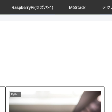
RaspberryPi(ラズパイ)
M5Stack
テク
Python