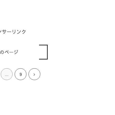
ンサーリンク
のページ
次
…
9
へ