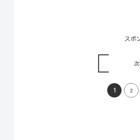
スポ
次
1
2