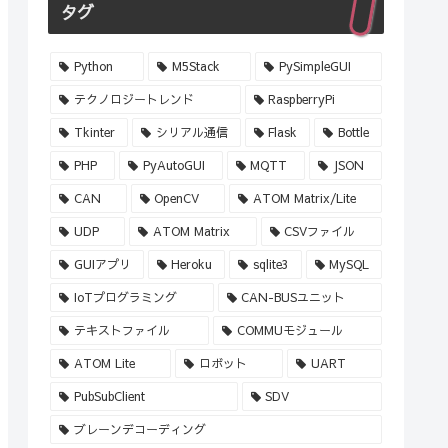
タグ
Python
M5Stack
PySimpleGUI
テクノロジートレンド
RaspberryPi
Tkinter
シリアル通信
Flask
Bottle
PHP
PyAutoGUI
MQTT
JSON
CAN
OpenCV
ATOM Matrix/Lite
UDP
ATOM Matrix
CSVファイル
GUIアプリ
Heroku
sqlite3
MySQL
IoTプログラミング
CAN-BUSユニット
テキストファイル
COMMUモジュール
ATOM Lite
ロボット
UART
PubSubClient
SDV
ブレーンデコーディング