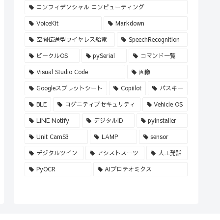
コンフィデンシャル コンピューティング
VoiceKit
Markdown
空間伝送型ワイヤレス給電
SpeechRecognition
ビークルOS
pySerial
コマンド一覧
Visual Studio Code
画像
Googleスプレットシート
Copiilot
パスキー
BLE
コグニティブセキュリティ
Vehicle OS
LINE Notify
デジタルID
pyinstaller
Unit CamS3
LAMP
sensor
デジタルツイン
アシストスーツ
人工発話
PyOCR
AIプロテオミクス