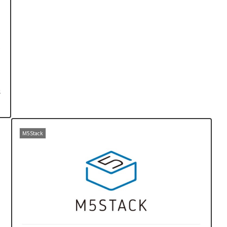
！
送
M5Stack