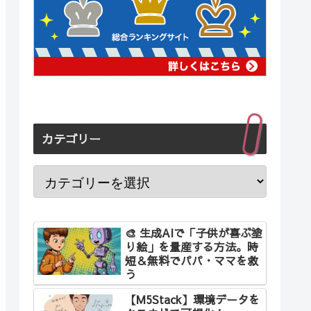
カテゴリー
🎨 生成AIで「子供が喜ぶ塗
り絵」を量産する方法。時
短＆無料でパパ・ママを救
う
【M5Stack】環境データを