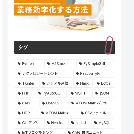
タグ
Python
M5Stack
PySimpleGUI
テクノロジートレンド
RaspberryPi
Tkinter
シリアル通信
Flask
Bottle
PHP
PyAutoGUI
MQTT
JSON
CAN
OpenCV
ATOM Matrix/Lite
UDP
ATOM Matrix
CSVファイル
GUIアプリ
Heroku
sqlite3
MySQL
IoTプログラミング
CAN-BUSユニット