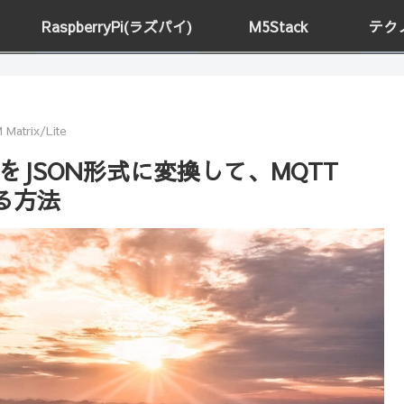
RaspberryPi(ラズパイ)
M5Stack
テク
Matrix/Lite
タをJSON形式に変換して、MQTT
送る方法