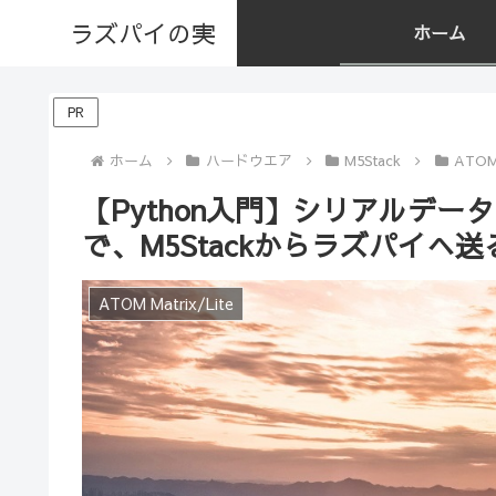
ラズパイの実
ホーム
PR
ホーム
ハードウエア
M5Stack
ATOM 
【Python入門】シリアルデー
で、M5Stackからラズパイへ
ATOM Matrix/Lite