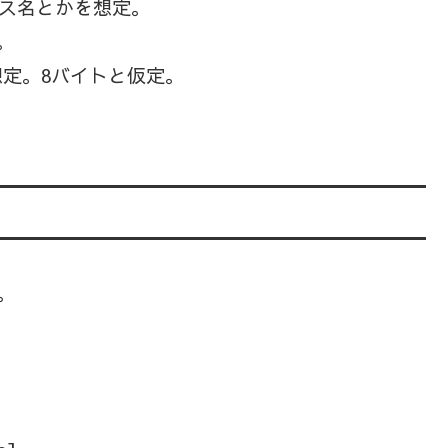
バス名とかを想定。
。
想定。8バイトと仮定。
。