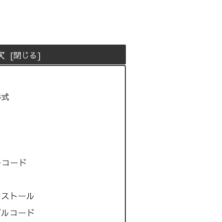
次
形式
ルコード
ンストール
プルコード