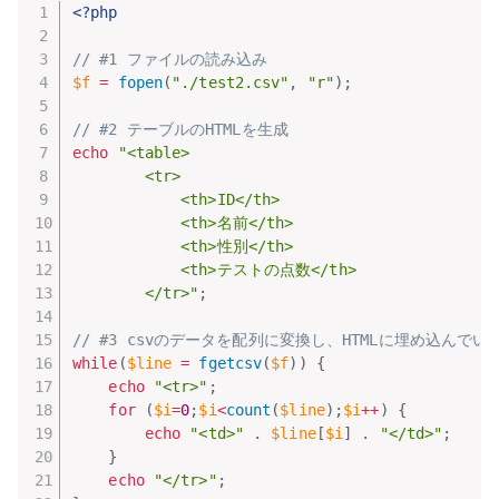
<?php
// #1 ファイルの読み込み
$f
=
fopen
(
"./test2.csv"
,
"r"
)
;
// #2 テーブルのHTMLを生成
echo
"<table>

        <tr>

            <th>ID</th>

            <th>名前</th>

            <th>性別</th>

            <th>テストの点数</th>

        </tr>"
;
// #3 csvのデータを配列に変換し、HTMLに埋め込んでい
while
(
$line
=
fgetcsv
(
$f
)
)
{
echo
"<tr>"
;
for
(
$i
=
0
;
$i
<
count
(
$line
)
;
$i
++
)
{
echo
"<td>"
.
$line
[
$i
]
.
"</td>"
;
}
echo
"</tr>"
;