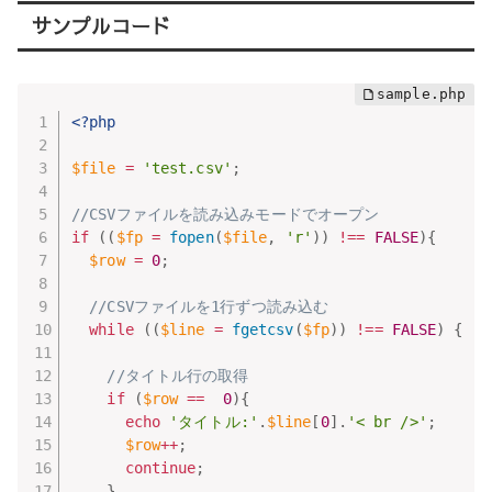
サンプルコード
<?php
$file
=
'test.csv'
;
//CSVファイルを読み込みモードでオープン
if
(
(
$fp
=
fopen
(
$file
,
'r'
)
)
!==
FALSE
)
{
$row
=
0
;
//CSVファイルを1行ずつ読み込む
while
(
(
$line
=
fgetcsv
(
$fp
)
)
!==
FALSE
)
{
//タイトル行の取得
if
(
$row
==
0
)
{
echo
'タイトル:'
.
$line
[
0
]
.
'< br />'
;
$row
++
;
continue
;
}