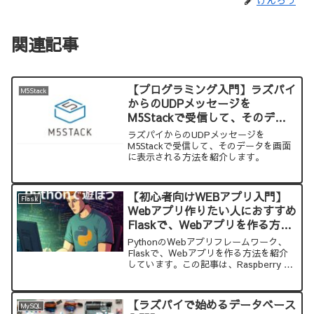
けんろう
関連記事
【プログラミング入門】ラズパイ
M5Stack
からのUDPメッセージを
M5Stackで受信して、そのデー
タを画面に表示する方法
ラズパイからのUDPメッセージを
M5Stackで受信して、そのデータを画面
に表示される方法を紹介します。
【初心者向けWEBアプリ入門】
Flask
Webアプリ作りたい人におすすめ
Flaskで、Webアプリを作る方法
（Raspberry Pi）
PythonのWebアプリフレームワーク、
Flaskで、Webアプリを作る方法を紹介
しています。この記事は、Raspberry Pi
上で、Webアプリを作っています。
【ラズパイで始めるデータベース
MySQL