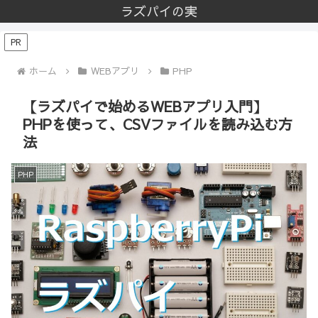
ラズパイの実
PR
ホーム
WEBアプリ
PHP
【ラズパイで始めるWEBアプリ入門】
PHPを使って、CSVファイルを読み込む方
法
PHP