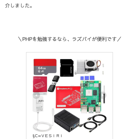
介しました。
＼PHPを勉強するなら、ラズパイが便利です／
§Ｃ∞ＶＥＳＩＲＩ