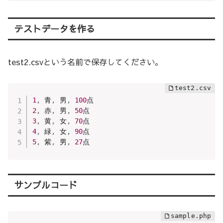
テストデータを作る
test2.csvという名前で保存してください。
1
,
 青
,
 男
,
100
2
,
 赤
,
 男
,
50
3
,
 黄
,
 女
,
70
4
,
 緑
,
 女
,
90
5
,
 紫
,
 男
,
27
点
サンプルコード