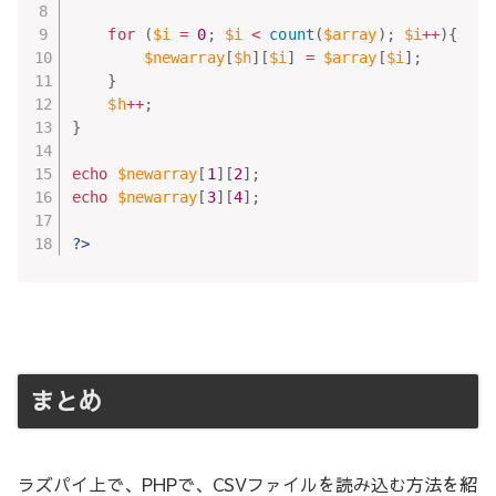
for
(
$i
=
0
;
$i
<
count
(
$array
)
;
$i
++
)
{
$newarray
[
$h
]
[
$i
]
=
$array
[
$i
]
;
}
$h
++
;
}
echo
$newarray
[
1
]
[
2
]
;
echo
$newarray
[
3
]
[
4
]
;
?>
まとめ
ラズパイ上で、PHPで、CSVファイルを読み込む方法を紹