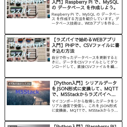
入門】Raspberry Pi で、MySQL
の データベース を作成しよう。
Raspberry Pi で、MySQL の データベー
ス を作成する方法を紹介しています。デ
ータベース技術は、WEBアプリを作るた
めにも、必要な技術です。ラズパイな
ら、安く環境を用意することができ、OS
再インストールすることでやり直すこと
【ラズパイで始めるWEBアプリ
PHP
ができます。
入門】PHPで、CSVファイルに書
き込む方法
自分で作ったデータベースを更新すると
きに、データをCSVファイルとしてダウ
ンロードして、直接CSVファイルを編集
するほうが早かったりします。
【Python入門】シリアルデータ
ATOM Matrix/Lite
をJSON形式に変換して、MQTT
で、M5Stackからラズパイへ送
る方法
マイコンボードから取得したデータをシ
リアル通信で受信し、これをJSON形式
に変換後、MQTTで、M5Stackからラズ
パイへ送る方法を紹介します。
【Python入門】[Raspberry Pi]
Python