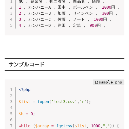
NO 
,
 企業名 
,
 担当者名 
,
 商品名 
,
 値段 
,
1
,
 カンパニーA 
,
 田中 
,
 ボールペン 
,
2000
円 
,
2
,
 カンパニーB 
,
 加藤 
,
 サインペン 
,
300
円 
,
3
,
 カンパニーC 
,
 佐藤 
,
 ノート 
,
1000
円 
,
4
,
 カンパニーD 
,
 岸田 
,
 定規 
,
900
円 
,
サンプルコード
<?php
$list
=
fopen
(
'test3.csv'
,
'r'
)
;
$h
=
0
;
while
(
$array
=
fgetcsv
(
$list
,
1000
,
","
)
)
{