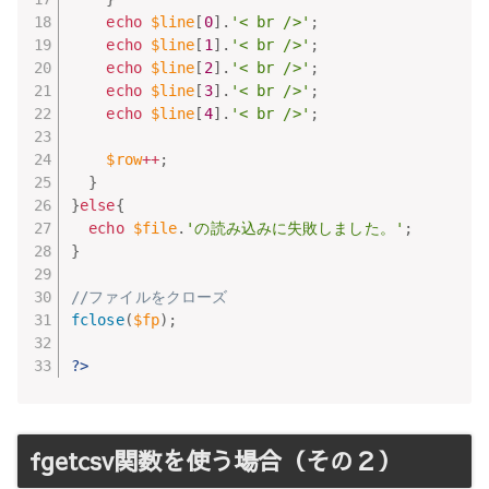
echo
$line
[
0
]
.
'< br />'
;
echo
$line
[
1
]
.
'< br />'
;
echo
$line
[
2
]
.
'< br />'
;
echo
$line
[
3
]
.
'< br />'
;
echo
$line
[
4
]
.
'< br />'
;
$row
++
;
}
}
else
{
echo
$file
.
'の読み込みに失敗しました。'
;
}
//ファイルをクローズ
fclose
(
$fp
)
;
?>
fgetcsv関数を使う場合（その２）