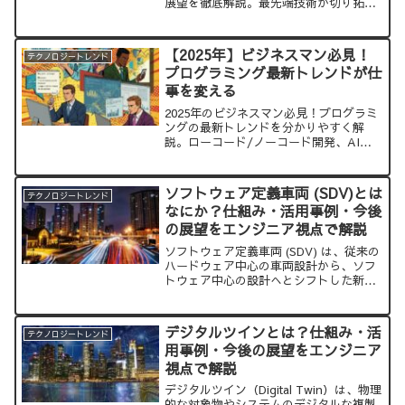
展望を徹底解説。最先端技術が切り拓く
未来の働き方と現場改革に迫ります。
【2025年】ビジネスマン必見！
テクノロジートレンド
プログラミング最新トレンドが仕
事を変える
2025年のビジネスマン必見！プログラミ
ングの最新トレンドを分かりやすく解
説。ローコード/ノーコード開発、AIの
ビジネス応用、データ分析、API連携な
ど、非エンジニアでも仕事に活かせる重
要トレンドを紹介します。デジタル時代
ソフトウェア定義車両 (SDV)とは
テクノロジートレンド
を生き抜くための必読情報！
なにか？仕組み・活用事例・今後
の展望をエンジニア視点で解説
ソフトウェア定義車両 (SDV) は、従来の
ハードウェア中心の車両設計から、ソフ
トウェア中心の設計へとシフトした新し
い車両コンセプトです。SDVは、車両の
機能や性能をソフトウェアの更新によっ
て柔軟に変更・向上させることができる
デジタルツインとは？仕組み・活
テクノロジートレンド
ため、進化し続ける技術の恩恵を最大限
用事例・今後の展望をエンジニア
に受けることができます。
視点で解説
デジタルツイン（Digital Twin）は、物理
的な対象物やシステムのデジタルな複製