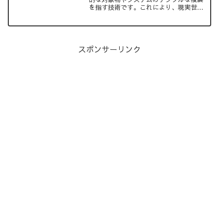
を指す技術です。これにより、現実世界
の対象物の状態や動作をリアルタイムで
監視し、シミュレーションや解析が可能
となります。この記事では、デジタルツ
インの技術的な説明、実用例、そしてそ
の未来について詳しく解説します。
スポンサーリンク