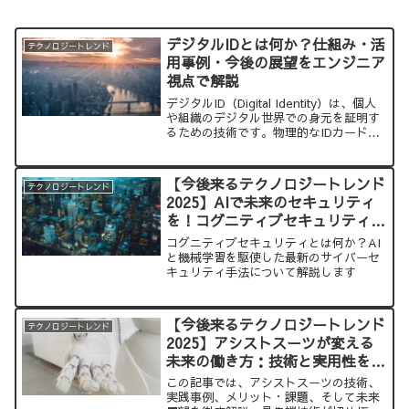
デジタルIDとは何か？仕組み・活
テクノロジートレンド
用事例・今後の展望をエンジニア
視点で解説
デジタルID（Digital Identity）は、個人
や組織のデジタル世界での身元を証明す
るための技術です。物理的なIDカードや
パスポートに代わり、デジタルIDはオン
ラインでの認証や取引を安全かつ便利に
行うための手段として注目されていま
【今後来るテクノロジートレンド
テクノロジートレンド
す。本記事では、デジタルIDの技術的な
2025】AIで未来のセキュリティ
説明、実用例、そしてその未来について
を！コグニティブセキュリティと
詳しく解説します。
は？
コグニティブセキュリティとは何か？AI
と機械学習を駆使した最新のサイバーセ
キュリティ手法について解説します
【今後来るテクノロジートレンド
テクノロジートレンド
2025】アシストスーツが変える
未来の働き方：技術と実用性を徹
底解説
この記事では、アシストスーツの技術、
実践事例、メリット・課題、そして未来