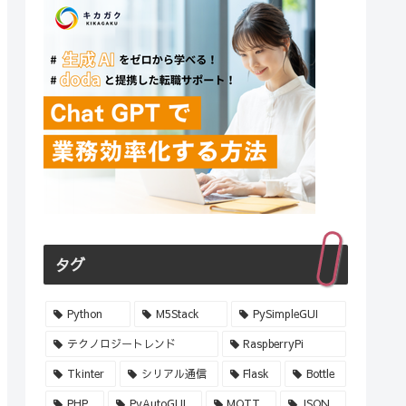
タグ
Python
M5Stack
PySimpleGUI
テクノロジートレンド
RaspberryPi
Tkinter
シリアル通信
Flask
Bottle
PHP
PyAutoGUI
MQTT
JSON