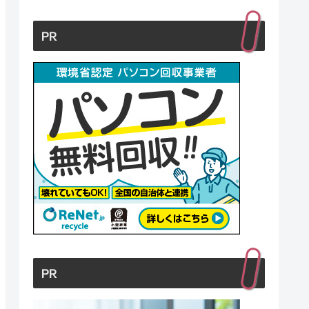
PR
PR