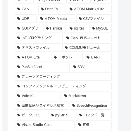
CAN
OpenCV
ATOM Matrix/Lite
UDP
ATOM Matrix
CSVファイル
GUIアプリ
Heroku
sqlite3
MySQL
IoTプログラミング
CAN-BUSユニット
テキストファイル
COMMUモジュール
ATOM Lite
ロボット
UART
PubSubClient
SDV
ブレーンデコーディング
コンフィデンシャル コンピューティング
VoiceKit
Markdown
空間伝送型ワイヤレス給電
SpeechRecognition
ビークルOS
pySerial
コマンド一覧
Visual Studio Code
画像