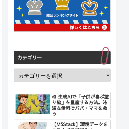
カテゴリー
🎨 生成AIで「子供が喜ぶ塗
り絵」を量産する方法。時
短＆無料でパパ・ママを救
う
【M5Stack】環境データを