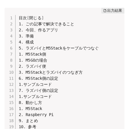
目次
[
閉じる
]
1. ごの記事で解決できること

2. 今回、作るアプリ

3. 準備

4. 構成

5. ラズバイとM5Stackをケーブルでつなぐ

1. M5Stack側

1. M5GOの場合

2. ラズバイ便

3. M5Stackとラズバイのつなぎ方

6. M5Stack側の設定

1.サンプルコード

7. ラズバイ側の設定

1.サンプルコード

8. 動かし方

1. M5Stack

2. Raspberry Pi

9. まとめ

10. 参考