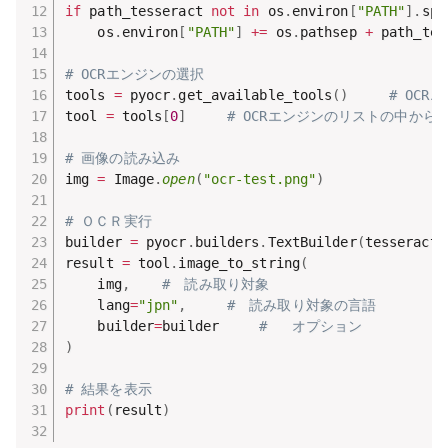
if
 path_tesseract 
not
in
 os
.
environ
[
"PATH"
]
.
spl
    os
.
environ
[
"PATH"
]
+=
 os
.
pathsep 
+
 path_tes
# OCRエンジンの選択
tools 
=
 pyocr
.
get_available_tools
(
)
# OC
tool 
=
 tools
[
0
]
# OCRエンジンのリストの中か
# 画像の読み込み
img 
=
 Image
.
open
(
"ocr-test.png"
)
# ＯＣＲ実行
builder 
=
 pyocr
.
builders
.
TextBuilder
(
tesseract_
result 
=
 tool
.
image_to_string
(
    img
,
#　読み取り対象
    lang
=
"jpn"
,
#　読み取り対象の言語 
    builder
=
builder     
#   オプション
)
# 結果を表示
print
(
result
)