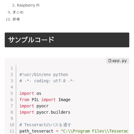
サンプルコード
#!usr/bin/env python
# -*- coding: utf-8 -*-
import
from
 PIL 
import
import
import
 pyocr
.
builders

# Tesseractのパスを通す
path_tesseract 
=
"C:\\Program Files\\Tesseract-