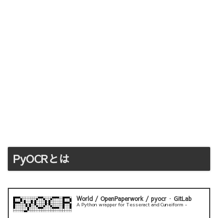
PyOCRとは
World / OpenPaperwork / pyocr · GitLab
A Python wrapper for Tesseract and Cuneiform -