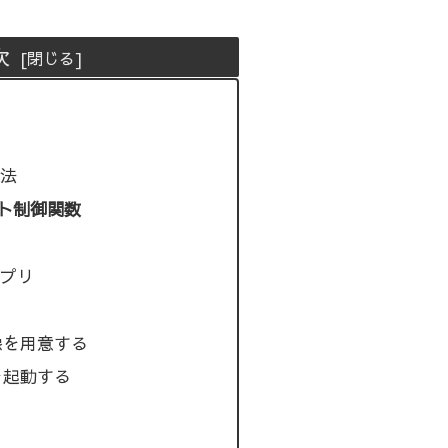
次
法
ト制御関数
プリ
像を用意する
を起動する