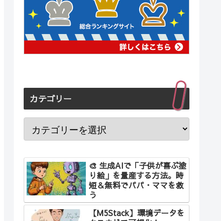
カテゴリー
🎨 生成AIで「子供が喜ぶ塗
り絵」を量産する方法。時
短＆無料でパパ・ママを救
う
【M5Stack】環境データを