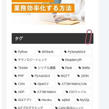
タグ
Python
M5Stack
PySimpleGUI
テクノロジートレンド
RaspberryPi
Tkinter
シリアル通信
Flask
Bottle
PHP
PyAutoGUI
MQTT
JSON
CAN
OpenCV
ATOM Matrix/Lite
UDP
ATOM Matrix
CSVファイル
GUIアプリ
Heroku
sqlite3
MySQL
IoTプログラミング
CAN-BUSユニット