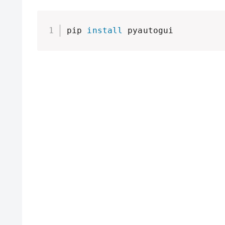
pip 
install
 pyautogui