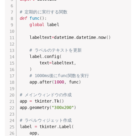
# 定期的に実行する関数
def
func
(
)
:
global
 label

    labeltext
=
datetime
.
datetime
.
now
(
)
# ラベルのテキストを更新
    label
.
config
(
        text
=
labeltext
,
)
# 1000ms後にfunc関数を実行
    app
.
after
(
1000
,
 func
)
# メインウィンドウの作成
app 
=
 tkinter
.
Tk
(
)
app
.
geometry
(
"300x200"
)
# ラベルウィジェット作成
label 
=
 tkinter
.
Label
(
    app
,