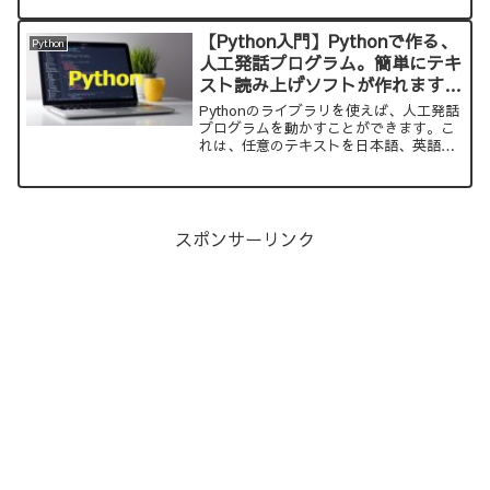
【Python入門】Pythonで作る、
Python
人工発話プログラム。簡単にテキ
スト読み上げソフトが作れます。
【pyttsx3】
Pythonのライブラリを使えば、人工発話
プログラムを動かすことができます。こ
れは、任意のテキストを日本語、英語な
どで、話すというもので、とても短いソ
ースコードで実現できます。一度、試し
てみてください。きっと感動すると思い
ます。おすすめです。
スポンサーリンク