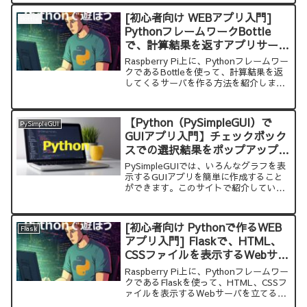
[初心者向け WEBアプリ入門]
Bottle
PythonフレームワークBottle
で、計算結果を返すアプリサーバ
を作る
Raspberry Pi上に、Pythonフレームワー
クであるBottleを使って、計算結果を返
してくるサーバを作る方法を紹介しま
す。
【Python（PySimpleGUI）で
PySimpleGUI
GUIアプリ入門】チェックボック
スでの選択結果をポップアップで
表示するアプリを作る方法
PySimpleGUIでは、いろんなグラフを表
示するGUIアプリを簡単に作成すること
ができます。このサイトで紹介している
サンプルコードをコピーして、実行すれ
ば、すぐに試すことができます。今回
は、チェックボックスを使用したアプリ
[初心者向け Pythonで作るWEB
Flask
を紹介します。
アプリ入門] Flaskで、HTML、
CSSファイルを表示するWebサー
バーを作る
Raspberry Pi上に、Pythonフレームワー
クであるFlaskを使って、HTML、CSSフ
ァイルを表示するWebサーバを立てる方
法を紹介します