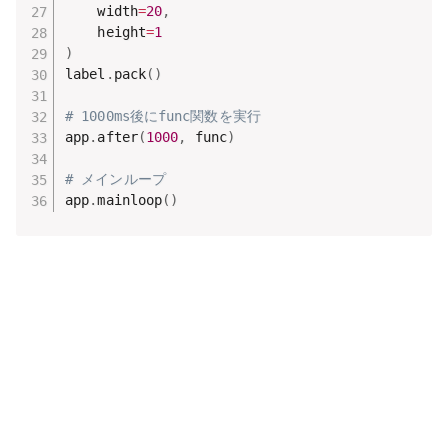
    width
=
20
,
    height
=
1
)
label
.
pack
(
)
# 1000ms後にfunc関数を実行
app
.
after
(
1000
,
 func
)
# メインループ
app
.
mainloop
(
)