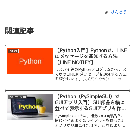
けんろう
関連記事
【Python入門】Pythonで、LINE
Python
にメッセージを通知する方法
【LINE NOTIFY】
ラズパイ等のPythonプログラムから、ス
マホのLINEにメッセージを通知する方法
を紹介します。ラズパイでセンサーのエ
ラー判定結果を、自分のスマホに通知す
るような使い方ができます。
【Python（PySimpleGUI）で
PySimpleGUI
GUIアプリ入門】GUI部品を横に
並べて表示するGUIアプリを作る
方法
PySimpleGUIでは、複数のGUI部品を、
横に並べるようなレイアウトを持つGUI
アプリが簡単に作れます。これにより、
より自由度の高く情報量も多いGUIアプ
リを作ることができます。