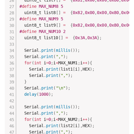
  uint8_t list7
[
]
=
{
0x82
,
0x00
,
0x00
,
0x80
,
0x00
}
#
define
 MAX_NUM8 5
  uint8_t list8
[
]
=
{
0x82
,
0x00
,
0x00
,
0x80
,
0x00
}
#
define
 MAX_NUM9 5
  uint8_t list9
[
]
=
{
0x82
,
0x00
,
0x00
,
0x80
,
0x00
}
#
define
 MAX_NUM10 2
  uint8_t list10
[
]
=
{
0x3A
,
0x3A
}
;
  Serial
.
print
(
millis
(
)
)
;
  Serial
.
print
(
","
)
;
for
(
int
 i
=
0
;
i
<
MAX_NUM1
;
i
++
)
{
    Serial
.
print
(
list1
[
i
]
,
HEX
)
;
    Serial
.
print
(
","
)
;
}
  Serial
.
print
(
"\n"
)
;
delay
(
1000
)
;
  Serial
.
print
(
millis
(
)
)
;
  Serial
.
print
(
","
)
;
for
(
int
 i
=
0
;
i
<
MAX_NUM2
;
i
++
)
{
    Serial
.
print
(
list2
[
i
]
,
HEX
)
;
    Serial
.
print
(
","
)
;