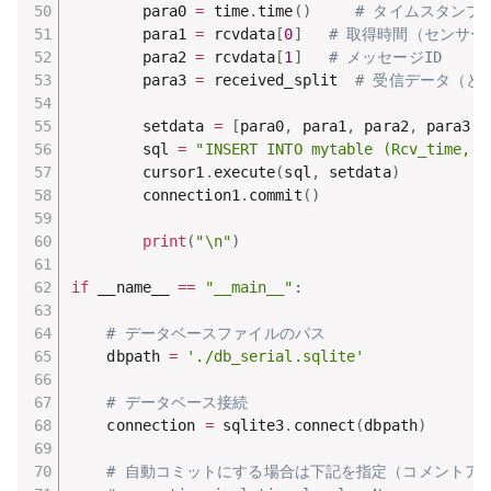
        para0 
=
 time
.
time
(
)
# タイムスタンプ（
        para1 
=
 rcvdata
[
0
]
# 取得時間（センサー
        para2 
=
 rcvdata
[
1
]
# メッセージID
        para3 
=
 received_split  
# 受信データ（と
        setdata 
=
[
para0
,
 para1
,
 para2
,
 para3
]
        sql 
=
"INSERT INTO mytable (Rcv_time, d
        cursor1
.
execute
(
sql
,
 setdata
)
        connection1
.
commit
(
)
print
(
"\n"
)
if
 __name__ 
==
"__main__"
:
# データベースファイルのパス
    dbpath 
=
'./db_serial.sqlite'
# データベース接続
    connection 
=
 sqlite3
.
connect
(
dbpath
)
# 自動コミットにする場合は下記を指定（コメントア