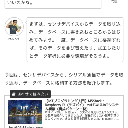
いいのかな。
YOU
まずは、センサデバイスからデータを取り込
み、データベースに書き込むところからはじ
めてみよう。一度、データベースに格納すれ
けんろう
ば、そのデータを並び替えたり、加工したり
とデータ解析に必要な環境がそろうよ。
今回は、センサデバイスから、シリアル通信でデータを取
り込み、データベースに格納する方法を紹介します。
【IoTプログラミング入門】M5Stack・
Raspberry Pi（ラズパイ）ではじめるIoTシステ
ム構築（構成パターン一覧）
本サイトでは、M5Stack、ラズパイを用いたIoTシステム
の記事を紹介してきましたが、皆様が知りたい記事が見つ
けにくいので、まとめ記事を用意しました。M5Stack、ラ
ズパイを使ったIoTシステムのパターンから、皆様が知り
たい記事を探しや...
knt60345blog.com