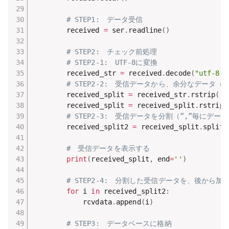
# STEP1:　データ受信
        received 
=
 ser
.
readline
(
)
# STEP2:　チェック前処理
# STEP2-1:　UTF-8に変換
        received_str 
=
 received
.
decode
(
"utf-8"
)
# STEP2-2:　受信データから、余分なデータ（
        received_split 
=
 received_str
.
rstrip
(
"\
        received_split 
=
 received_split
.
rstrip
(
# STEP2-3:　受信データを分割（”,”毎にデー
        received_split2 
=
 received_split
.
split
(
#　受信データを表示する
print
(
received_split
,
 end
=
''
)
# STEP2-4:　分割した受信データを、後か
for
 i 
in
 received_split2
:
            rcvdata
.
append
(
i
)
# STEP3:　データベースに格納