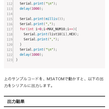
  Serial
.
print
(
"\n"
)
;
delay
(
1000
)
;
  Serial
.
print
(
millis
(
)
)
;
  Serial
.
print
(
","
)
;
for
(
int
 i
=
0
;
i
<
MAX_NUM10
;
i
++
)
{
    Serial
.
print
(
list10
[
i
]
,
HEX
)
;
    Serial
.
print
(
","
)
;
}
  Serial
.
print
(
"\n"
)
;
delay
(
1000
)
;
}
上のサンプルコードを、M5ATOMで動かすと、以下の出
力をシリアルに出力します。
出力結果