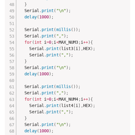
}
  Serial
.
print
(
"\n"
)
;
delay
(
1000
)
;
  Serial
.
print
(
millis
(
)
)
;
  Serial
.
print
(
","
)
;
for
(
int
 i
=
0
;
i
<
MAX_NUM3
;
i
++
)
{
    Serial
.
print
(
list3
[
i
]
,
HEX
)
;
    Serial
.
print
(
","
)
;
}
  Serial
.
print
(
"\n"
)
;
delay
(
1000
)
;
  Serial
.
print
(
millis
(
)
)
;
  Serial
.
print
(
","
)
;
for
(
int
 i
=
0
;
i
<
MAX_NUM4
;
i
++
)
{
    Serial
.
print
(
list4
[
i
]
,
HEX
)
;
    Serial
.
print
(
","
)
;
}
  Serial
.
print
(
"\n"
)
;
delay
(
1000
)
;