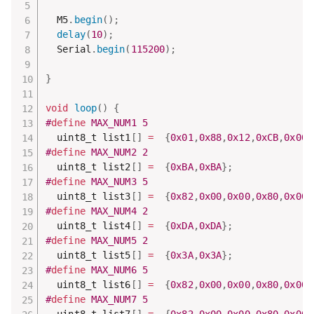
  M5
.
begin
(
)
;
delay
(
10
)
;
  Serial
.
begin
(
115200
)
;
}
void
loop
(
)
{
#
define
 MAX_NUM1 5
  uint8_t list1
[
]
=
{
0x01
,
0x88
,
0x12
,
0xCB
,
0x00
}
#
define
 MAX_NUM2 2
  uint8_t list2
[
]
=
{
0xBA
,
0xBA
}
;
#
define
 MAX_NUM3 5
  uint8_t list3
[
]
=
{
0x82
,
0x00
,
0x00
,
0x80
,
0x00
}
#
define
 MAX_NUM4 2
  uint8_t list4
[
]
=
{
0xDA
,
0xDA
}
;
#
define
 MAX_NUM5 2
  uint8_t list5
[
]
=
{
0x3A
,
0x3A
}
;
#
define
 MAX_NUM6 5
  uint8_t list6
[
]
=
{
0x82
,
0x00
,
0x00
,
0x80
,
0x00
}
#
define
 MAX_NUM7 5