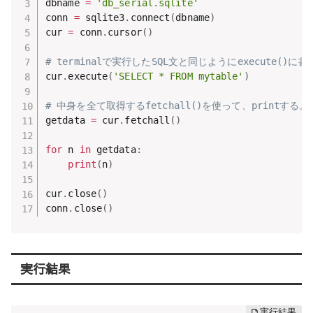
dbname 
=
'db_serial.sqlite'
conn 
=
 sqlite3
.
connect
(
dbname
)
cur 
=
 conn
.
cursor
(
)
# terminalで実行したSQL文と同じようにexecute()に書
cur
.
execute
(
'SELECT * FROM mytable'
)
# 中身を全て取得するfetchall()を使って、printする。
getdata 
=
 cur
.
fetchall
(
)
for
 n 
in
 getdata
:
print
(
n
)
cur
.
close
(
)
conn
.
close
(
)
実行結果