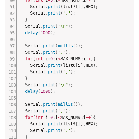
for
(
int
 i
=
0
;
i
<
MAX_NUM7
;
i
++
)
{
    Serial
.
print
(
list7
[
i
]
,
HEX
)
;
    Serial
.
print
(
","
)
;
}
  Serial
.
print
(
"\n"
)
;
delay
(
1000
)
;
  Serial
.
print
(
millis
(
)
)
;
  Serial
.
print
(
","
)
;
for
(
int
 i
=
0
;
i
<
MAX_NUM8
;
i
++
)
{
    Serial
.
print
(
list8
[
i
]
,
HEX
)
;
    Serial
.
print
(
","
)
;
}
  Serial
.
print
(
"\n"
)
;
delay
(
1000
)
;
  Serial
.
print
(
millis
(
)
)
;
  Serial
.
print
(
","
)
;
for
(
int
 i
=
0
;
i
<
MAX_NUM9
;
i
++
)
{
    Serial
.
print
(
list9
[
i
]
,
HEX
)
;
    Serial
.
print
(
","
)
;
}