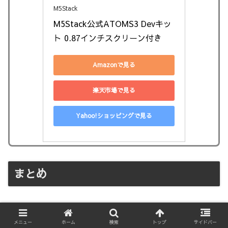
M5Stack
M5Stack公式ATOMS3 Devキッ
ト 0.87インチスクリーン付き
Amazonで見る
楽天市場で見る
Yahoo!ショッピングで見る
まとめ
IoTプログラミングの一環として、デバイスから取得した
メニュー
ホーム
検索
トップ
サイドバー
シリアルデータをデータベースに格納する方法を紹介しま