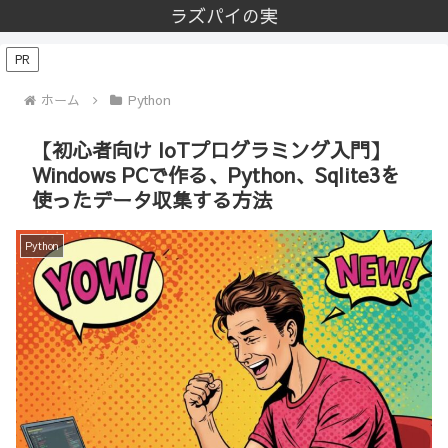
ラズパイの実
PR
ホーム
Python
【初心者向け IoTプログラミング入門】
Windows PCで作る、Python、Sqlite3を
使ったデータ収集する方法
Python