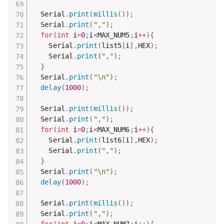
  Serial
.
print
(
millis
(
)
)
;
  Serial
.
print
(
","
)
;
for
(
int
 i
=
0
;
i
<
MAX_NUM5
;
i
++
)
{
    Serial
.
print
(
list5
[
i
]
,
HEX
)
;
    Serial
.
print
(
","
)
;
}
  Serial
.
print
(
"\n"
)
;
delay
(
1000
)
;
  Serial
.
print
(
millis
(
)
)
;
  Serial
.
print
(
","
)
;
for
(
int
 i
=
0
;
i
<
MAX_NUM6
;
i
++
)
{
    Serial
.
print
(
list6
[
i
]
,
HEX
)
;
    Serial
.
print
(
","
)
;
}
  Serial
.
print
(
"\n"
)
;
delay
(
1000
)
;
  Serial
.
print
(
millis
(
)
)
;
  Serial
.
print
(
","
)
;