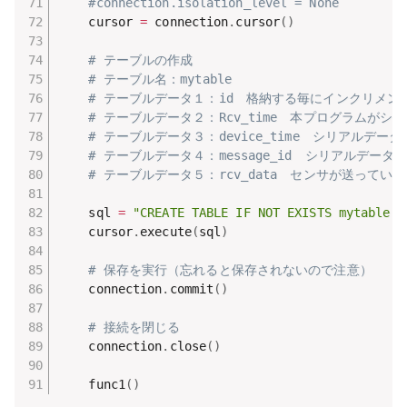
#connection.isolation_level = None
    cursor 
=
 connection
.
cursor
(
)
# テーブルの作成
# テーブル名：mytable
# テーブルデータ１：id　格納する毎にインクリメン
# テーブルデータ２：Rcv_time　本プログラムがシ
# テーブルデータ３：device_time　シリアル
# テーブルデータ４：message_id　シリアルデータ
# テーブルデータ５：rcv_data　センサが送っているシリ
    sql 
=
"CREATE TABLE IF NOT EXISTS mytable (
    cursor
.
execute
(
sql
)
# 保存を実行（忘れると保存されないので注意）
    connection
.
commit
(
)
# 接続を閉じる
    connection
.
close
(
)
    func1
(
)