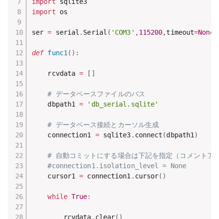
import
import
 os

ser 
=
 serial
.
Serial
(
'COM3'
,
115200
,
timeout
=
None
)
def
func1
(
)
:
    rcvdata 
=
[
]
# データベースファイルのパス
    dbpath1 
=
'db_serial.sqlite'
# データベース接続とカーソル生成
    connection1 
=
 sqlite3
.
connect
(
dbpath1
)
# 自動コミットにする場合は下記を指定（コメントア
#connection1.isolation_level = None
    cursor1 
=
 connection1
.
cursor
(
)
while
True
:
        rcvdata
.
clear
(
)