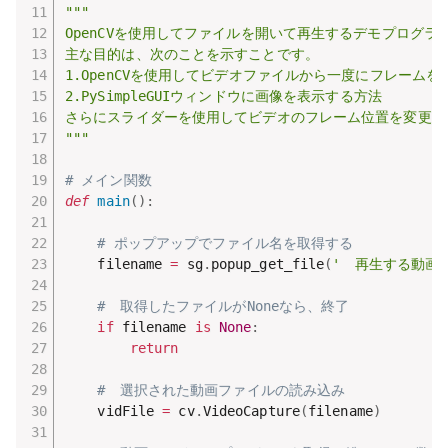
"""

OpenCVを使用してファイルを開いて再生するデモプログラム
主な目的は、次のことを示すことです。

1.OpenCVを使用してビデオファイルから一度にフレームを
2.PySimpleGUIウィンドウに画像を表示する方法

さらにスライダーを使用してビデオのフレーム位置を変更でき
"""
# メイン関数
def
main
(
)
:
# ポップアップでファイル名を取得する
    filename 
=
 sg
.
popup_get_file
(
'　再生する動画
#　取得したファイルがNoneなら、終了
if
 filename 
is
None
:
return
#　選択された動画ファイルの読み込み
    vidFile 
=
 cv
.
VideoCapture
(
filename
)