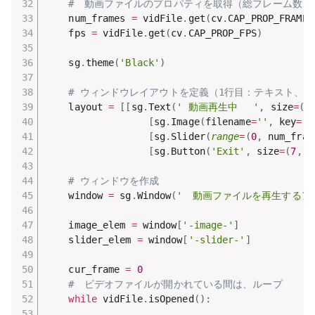
#　動画ファイルのプロパティを取得（総フレーム数、F
    num_frames 
=
 vidFile
.
get
(
cv
.
CAP_PROP_FRAME_
    fps 
=
 vidFile
.
get
(
cv
.
CAP_PROP_FPS
)
    sg
.
theme
(
'Black'
)
# ウィンドウレイアウトを定義（1行目：テキスト、2
    layout 
=
[
[
sg
.
Text
(
' 動画再生中　 '
,
 size
=
(
1
[
sg
.
Image
(
filename
=
''
,
 key
=
'-
[
sg
.
Slider
(
range
=
(
0
,
 num_fram
[
sg
.
Button
(
'Exit'
,
 size
=
(
7
,
1
# ウィンドウを作成
    window 
=
 sg
.
Window
(
'　動画ファイルを再生するア
    image_elem 
=
 window
[
'-image-'
]
    slider_elem 
=
 window
[
'-slider-'
]
    cur_frame 
=
0
#　ビデオファイルが開かれている間は、ループ
while
 vidFile
.
isOpened
(
)
: