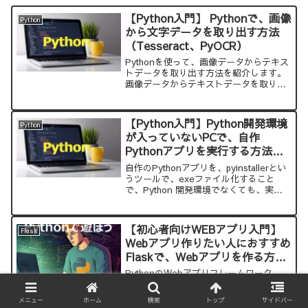
【Python入門】 Pythonで、画像
Python
から文字データを取り出す方法
（Tesseract、PyOCR）
Pythonを使って、画像データからテキス
トデータを取り出す方法を紹介します。
画像データからテキストデータを取り出
すには、Tesseract-OCR、PyOCRを使
用します。このサイトで紹介しているサ
ンプルコードをコピー＆ペーストするだ
【Python入門】Python開発環境
Python
けで、簡単にアプリを作ることができま
が入っていないPCで、自作
す。
Pythonアプリを実行する方法。
簡単にアプリを配布できます
自作のPythonアプリを、pyinstallerとい
うツールで、exeファイル化すること
で、Python 開発環境でなくても、実行
できます。
【初心者向けWEBアプリ入門】
Flask
Webアプリ作りたい人におすすめ
Flaskで、Webアプリを作る方法
（Raspberry Pi）
PythonのWebアプリフレームワーク、
Flaskで、Webアプリを作る方法を紹介
しています。この記事は、Raspberry Pi
メニュー
ホーム
検索
トップ
サイドバー
上で、Webアプリを作っています。