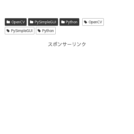
OpenCV
PySimpleGUI
Python
OpenCV
PySimpleGUI
Python
スポンサーリンク