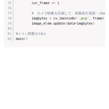
        cur_frame 
+=
1
#　カメラ映像を圧縮して、画像表示画面'-imag
        imgbytes 
=
 cv
.
imencode
(
'.png'
,
 frame
)
[
1
        image_elem
.
update
(
data
=
imgbytes
)
#メイン関数をCALL
main
(
)