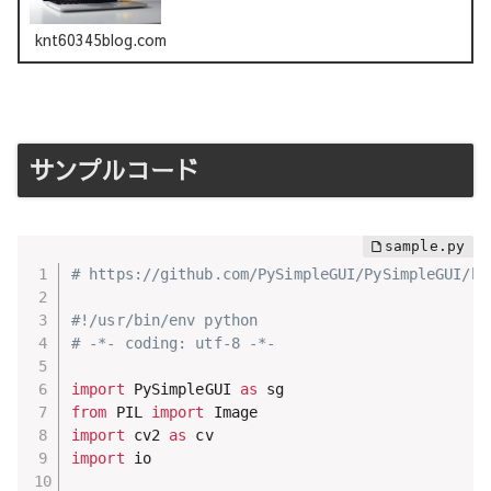
サンプルコードを試してみてください。PySimpleGUIが簡
単...
knt60345blog.com
サンプルコード
# https://github.com/PySimpleGUI/PySimpleGUI/bl
#!/usr/bin/env python
# -*- coding: utf-8 -*-
import
 PySimpleGUI 
as
from
 PIL 
import
import
 cv2 
as
import
 io
