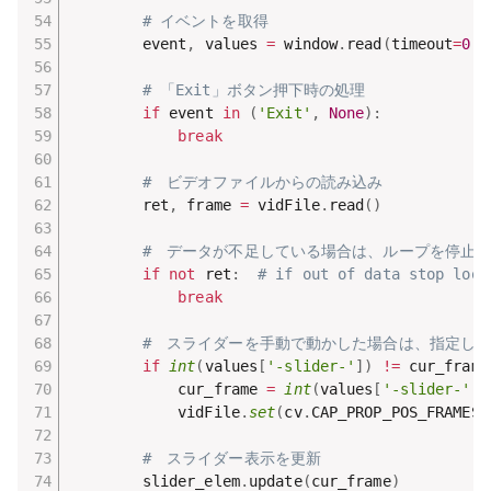
# イベントを取得
        event
,
 values 
=
 window
.
read
(
timeout
=
0
)
# 「Exit」ボタン押下時の処理
if
 event 
in
(
'Exit'
,
None
)
:
break
#　ビデオファイルからの読み込み
        ret
,
 frame 
=
 vidFile
.
read
(
)
#　データが不足している場合は、ループを停止
if
not
 ret
:
# if out of data stop loop
break
#　スライダーを手動で動かした場合は、指定し
if
int
(
values
[
'-slider-'
]
)
!=
 cur_frame
            cur_frame 
=
int
(
values
[
'-slider-'
]
)
            vidFile
.
set
(
cv
.
CAP_PROP_POS_FRAMES
,
#　スライダー表示を更新
        slider_elem
.
update
(
cur_frame
)