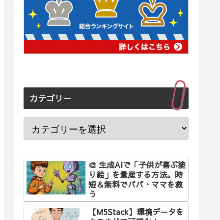
カテゴリー
🎨 生成AIで「子供が喜ぶ塗
り絵」を量産する方法。時
短＆無料でパパ・ママを救
う
【M5Stack】環境データを