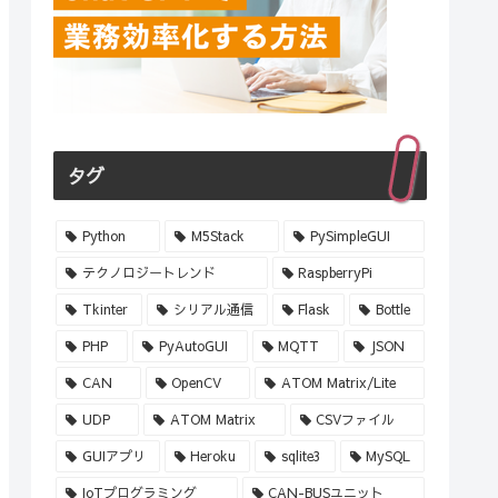
タグ
Python
M5Stack
PySimpleGUI
テクノロジートレンド
RaspberryPi
Tkinter
シリアル通信
Flask
Bottle
PHP
PyAutoGUI
MQTT
JSON
CAN
OpenCV
ATOM Matrix/Lite
UDP
ATOM Matrix
CSVファイル
GUIアプリ
Heroku
sqlite3
MySQL
IoTプログラミング
CAN-BUSユニット