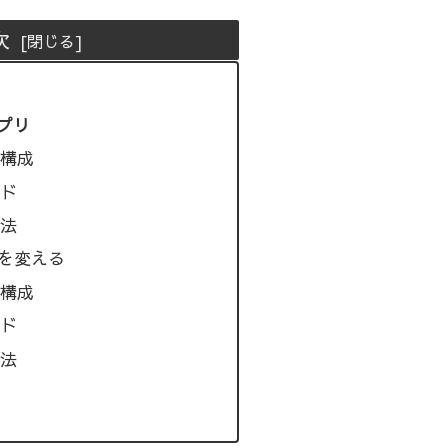
次
プリ
構成
ド
法
目を変える
構成
ド
法