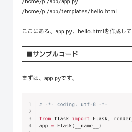
/home/pi/app/app.py
/home/pi/app/templates/hello.html
ここにある、app.py、hello.htmlを作成
■サンプルコード
まずは、app.pyです。
# -*- coding: utf-8 -*-
from
 flask 
import
 Flask
,
 render
app 
=
 Flask
(
__name__
)