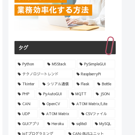
タグ
Python
M5Stack
PySimpleGUI
テクノロジートレンド
RaspberryPi
Tkinter
シリアル通信
Flask
Bottle
PHP
PyAutoGUI
MQTT
JSON
CAN
OpenCV
ATOM Matrix/Lite
UDP
ATOM Matrix
CSVファイル
GUIアプリ
Heroku
sqlite3
MySQL
IoTプログラミング
CAN-BUSユニット