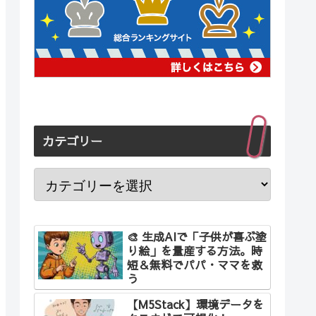
カテゴリー
🎨 生成AIで「子供が喜ぶ塗
り絵」を量産する方法。時
短＆無料でパパ・ママを救
う
【M5Stack】環境データを