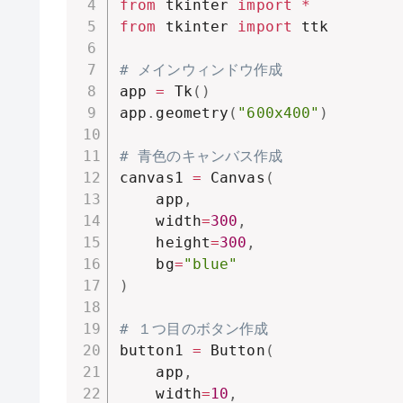
from
 tkinter 
import
*
from
 tkinter 
import
 ttk

# メインウィンドウ作成
app 
=
 Tk
(
)
app
.
geometry
(
"600x400"
)
# 青色のキャンバス作成
canvas1 
=
 Canvas
(
    app
,
    width
=
300
,
    height
=
300
,
    bg
=
"blue"
)
# １つ目のボタン作成
button1 
=
 Button
(
    app
,
    width
=
10
,