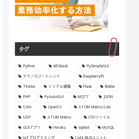
タグ
Python
M5Stack
PySimpleGUI
テクノロジートレンド
RaspberryPi
Tkinter
シリアル通信
Flask
Bottle
PHP
PyAutoGUI
MQTT
JSON
CAN
OpenCV
ATOM Matrix/Lite
UDP
ATOM Matrix
CSVファイル
GUIアプリ
Heroku
sqlite3
MySQL
IoTプログラミング
CAN-BUSユニット