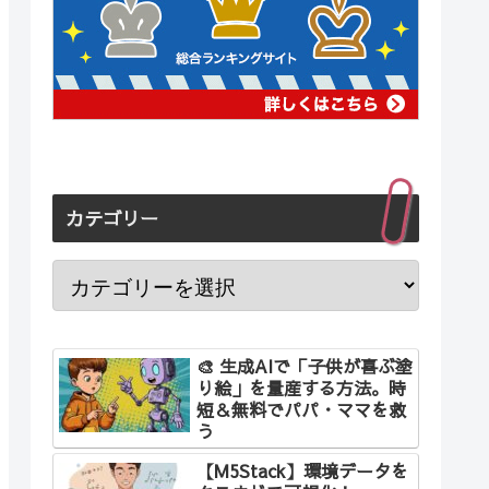
カテゴリー
🎨 生成AIで「子供が喜ぶ塗
り絵」を量産する方法。時
短＆無料でパパ・ママを救
う
【M5Stack】環境データを