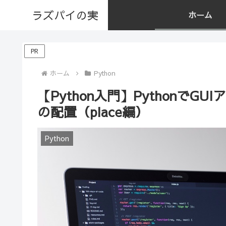
ラズパイの実
ホーム
PR
ホーム
Python
【Python入門】PythonでGU
の配置（place編）
Python