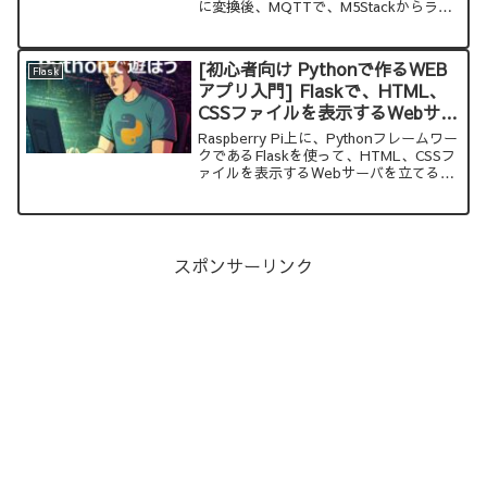
に変換後、MQTTで、M5Stackからラズ
パイへ送る方法を紹介します。
[初心者向け Pythonで作るWEB
Flask
アプリ入門] Flaskで、HTML、
CSSファイルを表示するWebサー
バーを作る
Raspberry Pi上に、Pythonフレームワー
クであるFlaskを使って、HTML、CSSフ
ァイルを表示するWebサーバを立てる方
法を紹介します
スポンサーリンク