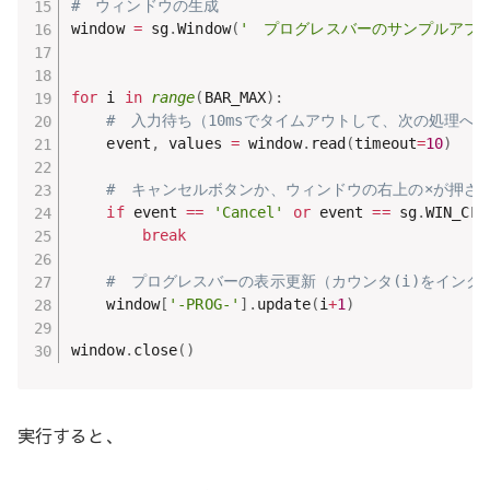
#　ウィンドウの生成
window 
=
 sg
.
Window
(
'　プログレスバーのサンプルアプリ
for
 i 
in
range
(
BAR_MAX
)
:
#　入力待ち（10msでタイムアウトして、次の処理へ
    event
,
 values 
=
 window
.
read
(
timeout
=
10
)
#　キャンセルボタンか、ウィンドウの右上の×が押さ
if
 event 
==
'Cancel'
or
 event 
==
 sg
.
WIN_CLO
break
#　プログレスバーの表示更新（カウンタ(i)をインク
    window
[
'-PROG-'
]
.
update
(
i
+
1
)
window
.
close
(
)
実行すると、