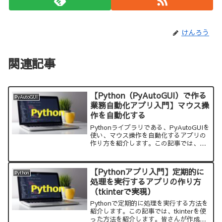
けんろう
関連記事
【Python（PyAutoGUI）で作る
PyAutoGUI
業務自動化アプリ入門】マウス操
作を自動化する
Pythonライブラリである、PyAutoGUIを
使い、マウス操作を自動化するアプリの
作り方を紹介します。この記事では、マ
ウス自動化に関する関数を解説していま
す。このサイトで紹介しているサンプル
コードをコピーして、実行すれば、すぐ
【Pythonアプリ入門】定期的に
Python
に試すことができます。
処理を実行するアプリの作り方
（tkinterで実現）
Pythonで定期的に処理を実行する方法を
紹介します。この記事では、tkinterを使
った方法を紹介します。皆さんが作成し