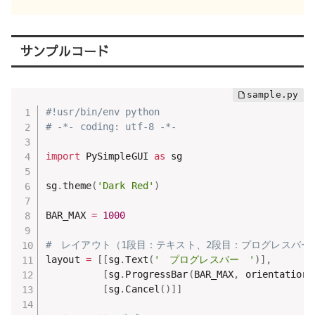
サンプルコード
#!usr/bin/env python
# -*- coding: utf-8 -*-
import
 PySimpleGUI 
as
 sg

sg
.
theme
(
'Dark Red'
)
BAR_MAX 
=
1000
#　レイアウト（1段目：テキスト、2段目：プログレスバー
layout 
=
[
[
sg
.
Text
(
'　プログレスバー　'
)
]
,
[
sg
.
ProgressBar
(
BAR_MAX
,
 orientation
=
[
sg
.
Cancel
(
)
]
]