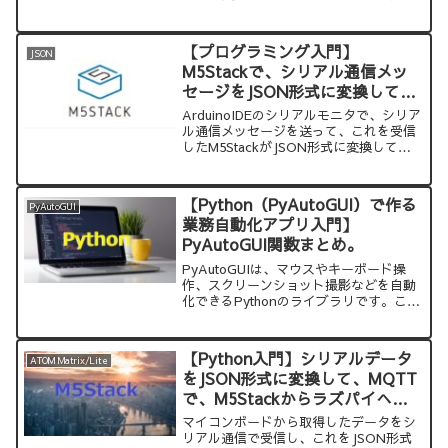
たいプログラム構造によって、選択して
もらえばよいかと思います。このサイト
で紹介しているサンプルコードをコピー
【プログラミング入門】
JSON
して、実行すれば、すぐに試すことがで
M5Stackで、シリアル通信メッ
きます。
セージをJSON形式に変換して
Wi-Fi（MQTT）でラズパイに送
ArduinoIDEのシリアルモニタで、シリア
る方法
ル通信メッセージを送って、これを受信
したM5StackがJSON形式に変換して、
Wi-Fi（MQTT）で、ラズパイに送る方
法を紹介します。
【Python（PyAutoGUI）で作る
PyAutoGUI
業務自動化アプリ入門】
PyAutoGUI関数まとめ。
PyAutoGUIは、マウスやキーボード操
作、スクリーンショット撮影などを自動
化できるPythonのライブラリです。この
記事では、PyAutoGUI関数を一覧にまと
めました。PyAutoGUIのプログラムを作
成するときに参考にしてください。
【Python入門】シリアルデータ
ATOM Matrix/Lite
をJSON形式に変換して、MQTT
で、M5Stackからラズパイへ送
る方法
マイコンボードから取得したデータをシ
リアル通信で受信し、これをJSON形式