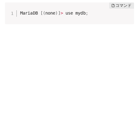
MariaDB 
[
(
none
)
]
>
 use mydb
;