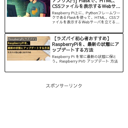
アプリ入門] Flaskで、HTML、
CSSファイルを表示するWebサー
バーを作る
Raspberry Pi上に、Pythonフレームワー
クであるFlaskを使って、HTML、CSSフ
ァイルを表示するWebサーバを立てる方
法を紹介します
【ラズパイ初心者おすすめ】
RaspberryPi(ラズパイ)
RaspberryPiを、最新の状態にア
ップデートする方法
Raspberry Pi を常に最新の状態に保と
う。Raspberry Piの アップデート 方法
スポンサーリンク