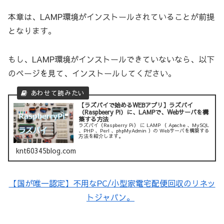
本章は、LAMP環境がインストールされていることが前提
となります。
もし、LAMP環境がインストールできていないなら、以下
のページを見て、インストールしてください。
【ラズパイで始めるWEBアプリ】ラズパイ
（Raspbeery Pi）に、LAMPで、Webサーバを構
築する方法
ラズパイ（Raspberry Pi） に LAMP （ Apache 、MySQL
、PHP 、Perl 、phpMyAdmin ）の Webサーバを構築する
方法を紹介します。
knt60345blog.com
【国が唯一認定】不用なPC/小型家電宅配便回収のリネッ
トジャパン。