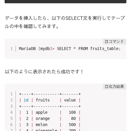
データを挿入したら、以下のSELECT文を実行してテーブ
ルの中を確認してみます。
MariaDB 
[
mydb
]
>
 SELECT * FROM fruits_table
;
以下のように表示されたら成功です！
|
id
|
 fruits    
|
 value 
|
|
  1 
|
 apple     
|
   100 
|
|
  2 
|
 orange    
|
    80 
|
|
  3 
|
 melon     
|
   500 
|
|
  4 
|
 pineapple 
|
   700 
|