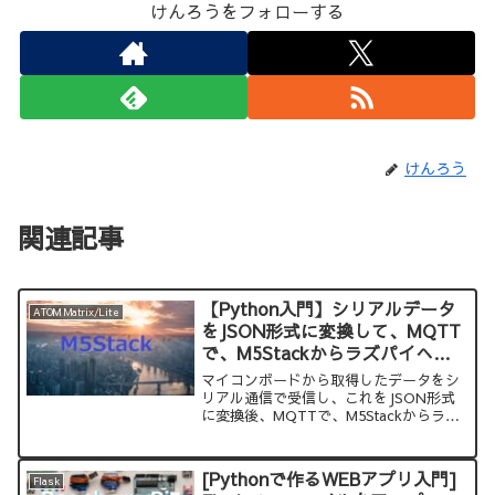
けんろうをフォローする
けんろう
関連記事
【Python入門】シリアルデータ
ATOM Matrix/Lite
をJSON形式に変換して、MQTT
で、M5Stackからラズパイへ送
る方法
マイコンボードから取得したデータをシ
リアル通信で受信し、これをJSON形式
に変換後、MQTTで、M5Stackからラズ
パイへ送る方法を紹介します。
[Pythonで作るWEBアプリ入門]
Flask