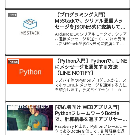
うGUI部品を、ウィンドウに配置するこ
とで、GUIアプリを作っていきます。ウ
ィジェットを配置する方法は、pack、
【プログラミング入門】
JSON
grid、placeという３つの方法がありま
M5Stackで、シリアル通信メッ
す。
セージをJSON形式に変換して
Wi-Fi（MQTT）でラズパイに送
ArduinoIDEのシリアルモニタで、シリア
る方法
ル通信メッセージを送って、これを受信
したM5StackがJSON形式に変換して、
Wi-Fi（MQTT）で、ラズパイに送る方
法を紹介します。
【Python入門】Pythonで、LINE
Python
にメッセージを通知する方法
【LINE NOTIFY】
ラズパイ等のPythonプログラムから、ス
マホのLINEにメッセージを通知する方法
を紹介します。ラズパイでセンサーのエ
ラー判定結果を、自分のスマホに通知す
るような使い方ができます。
[初心者向け WEBアプリ入門]
Bottle
PythonフレームワークBottle
で、計算結果を返すアプリサーバ
を作る
Raspberry Pi上に、Pythonフレームワー
クであるBottleを使って、計算結果を返