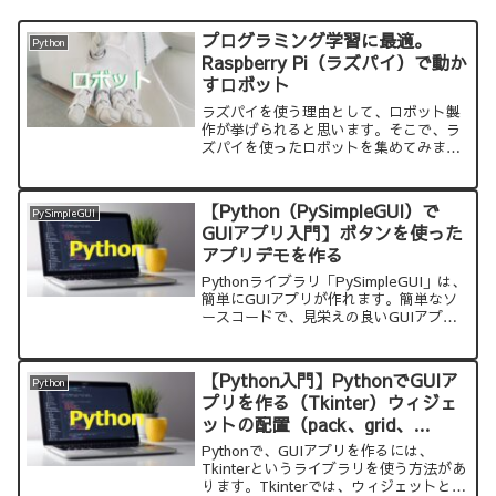
プログラミング学習に最適。
Python
Raspberry Pi（ラズパイ）で動か
すロボット
ラズパイを使う理由として、ロボット製
作が挙げられると思います。そこで、ラ
ズパイを使ったロボットを集めてみまし
た。最近は、小学生もプログラミング教
育があるとのことなので、子どもが興味
を持って、プログラミングを勉強するの
【Python（PySimpleGUI）で
PySimpleGUI
に、ロボットは最も良い教材になるので
GUIアプリ入門】ボタンを使った
はと思います。初心者は、キットから始
アプリデモを作る
めるのが一番だと思います。
Pythonライブラリ「PySimpleGUI」は、
簡単にGUIアプリが作れます。簡単なソ
ースコードで、見栄えの良いGUIアプリ
を作れることを実感できると思います。
【Python入門】PythonでGUIア
Python
プリを作る（Tkinter）ウィジェ
ットの配置（pack、grid、
place）まとめ
Pythonで、GUIアプリを作るには、
Tkinterというライブラリを使う方法があ
ります。Tkinterでは、ウィジェットとい