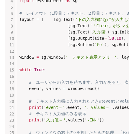
import
 PySimpleGUI 
as
 sg

#　レイアウト（1段目：テキスト、２段目：テキスト、３
layout 
=
[
[
sg
.
Text
(
'下の入力欄になにか入力して
[
sg
.
Text
(
'「Clear」ボタン
[
sg
.
Text
(
'入力欄'
)
,
sg
.
In
(
key
[
sg
.
Output
(
size
=
(
50
,
10
)
,
 ke
[
sg
.
Button
(
'Go'
)
,
 sg
.
Button
window 
=
 sg
.
Window
(
'　テキスト表示アプリ　'
,
 layou
while
True
:
#　ユーザからの入力を待ちます。入力があると、次の
    event
,
 values 
=
 window
.
read
(
)
#　テキスト入力欄に入力されたときのeventとvalue
print
(
'event＝'
,
event
,
'、values＝'
,
values
)
#　テキスト入力値のみを表示
print
(
'入力値＝'
,
values
[
'-IN-'
]
)
#　ウィンドウの右上の×を押したときの処理、「Exi