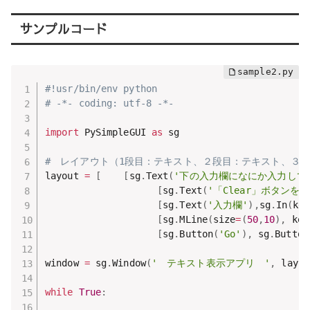
サンプルコード
#!usr/bin/env python
# -*- coding: utf-8 -*-
import
 PySimpleGUI 
as
 sg

#　レイアウト（1段目：テキスト、２段目：テキスト、３
layout 
=
[
[
sg
.
Text
(
'下の入力欄になにか入力して
[
sg
.
Text
(
'「Clear」ボタン
[
sg
.
Text
(
'入力欄'
)
,
sg
.
In
(
key
[
sg
.
MLine
(
size
=
(
50
,
10
)
,
 key
[
sg
.
Button
(
'Go'
)
,
 sg
.
Button
window 
=
 sg
.
Window
(
'　テキスト表示アプリ　'
,
 layou
while
True
: