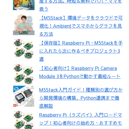
産する方法。時短＆無料でパパ・ママを
救う
【M5Stack】環境データをクラウドで可
視化！Ambientでスマホからグラフを見
る方法
【保存版】Raspberry Pi・M5Stackを手
に入れたら次に作るべきプロジェクト3
選
【初心者向け】Raspberry Pi Camera
Module 3をPythonで動かす最短ルート
M5Stack入門ガイド！種類別の選び方か
ら開発環境の構築、Python連携まで徹
底解説
Raspberry Pi（ラズパイ）入門ロードマ
ップ！初心者向けの始め方・おすすめモ