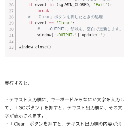
if
 event 
in
(
sg
.
WIN_CLOSED
,
'Exit'
)
:
break
#　「Clear」ボタンを押したときの処理
if
 event 
==
'Clear'
:
#　「-OUTPUT-」領域を、空白で更新します。
        window
[
'-OUTPUT-'
]
.
update
(
''
)
window
.
close
(
)
実行すると、
・テキスト入力欄に、キーボードからなにか文字を入力し
て、「GOボタン」を押すと、テキスト出力欄に、その文
字が表示されます。
・「Clear」ボタンを押すと、テキスト出力欄の内容が消