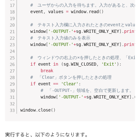
#　ユーザからの入力を待ちます。入力があると、次の
    event
,
 values 
=
 window
.
read
(
)
#　テキスト入力欄に入力されたときのeventとvalue
    window
[
'-OUTPUT-'
+
sg
.
WRITE_ONLY_KEY
]
.
print
(
#　テキスト入力値のみを表示
    window
[
'-OUTPUT-'
+
sg
.
WRITE_ONLY_KEY
]
.
print
(
#　ウィンドウの右上の×を押したときの処理、「Exi
if
 event 
in
(
sg
.
WIN_CLOSED
,
'Exit'
)
:
break
#　「Clear」ボタンを押したときの処理
if
 event 
==
'Clear'
:
#　「-OUTPUT-」領域を、空白で更新します。
        window
[
'-OUTPUT-'
+
sg
.
WRITE_ONLY_KEY
]
.
up
window
.
close
(
)
実行すると、以下のようになります。