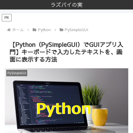
ラズパイの実
PR
ホーム
Python
PySimpleGUI
【Python（PySimpleGUI）でGUIアプリ入
門】キーボードで入力したテキストを、画
面に表示する方法
PySimpleGUI