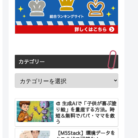
カテゴリー
🎨 生成AIで「子供が喜ぶ塗
り絵」を量産する方法。時
短＆無料でパパ・ママを救
う
【M5Stack】環境データを