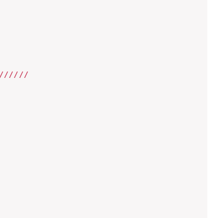
/
//
//
/