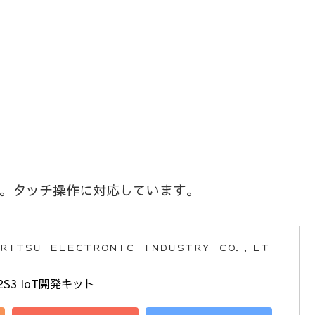
2です。タッチ操作に対応しています。
ＨＲＩＴＳＵ ＥＬＥＣＴＲＯＮＩＣ ＩＮＤＵＳＴＲＹ ＣＯ．，ＬＴ
P32S3 IoT開発キット