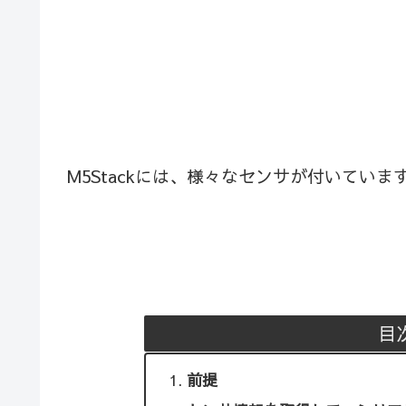
M5Stackには、様々なセンサが付いてい
目
前提