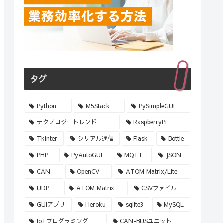
タグ
Python
M5Stack
PySimpleGUI
テクノロジートレンド
RaspberryPi
Tkinter
シリアル通信
Flask
Bottle
PHP
PyAutoGUI
MQTT
JSON
CAN
OpenCV
ATOM Matrix/Lite
UDP
ATOM Matrix
CSVファイル
GUIアプリ
Heroku
sqlite3
MySQL
IoTプログラミング
CAN-BUSユニット