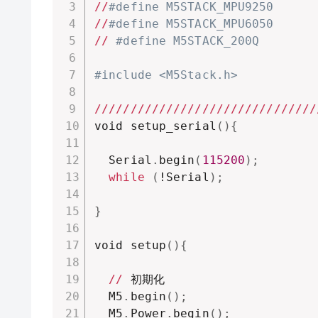
//
#define M5STACK_MPU9250 
//
#define M5STACK_MPU6050
//
#define M5STACK_200Q
#include <M5Stack.h>
//
//
//
//
//
//
//
//
//
//
//
//
//
//
//
/
void setup_serial
(
)
{
  Serial
.
begin
(
115200
)
;
while
(
!Serial
)
;
}
void setup
(
)
{
//
 初期化

  M5
.
begin
(
)
;
  M5
.
Power
.
begin
(
)
;