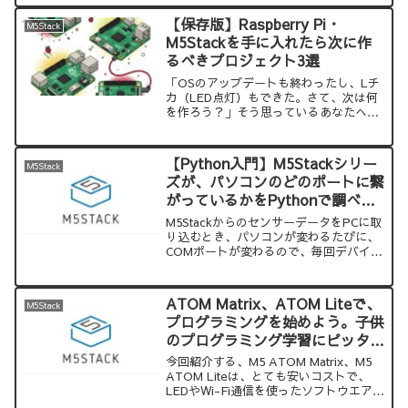
デアを紹介。IoT入門や電子工作の第一
歩に最適！
【保存版】Raspberry Pi・
M5Stack
M5Stackを手に入れたら次に作
るべきプロジェクト3選
「OSのアップデートも終わったし、Lチ
カ（LED点灯）もできた。さて、次は何
を作ろう？」そう思っているあなたへ。
電子工作の本当の楽しさは、「実用的な
ツール」を作った瞬間にあります。今回
は、初心者でも挑戦しやすく、かつ毎日
【Python入門】M5Stackシリー
M5Stack
使える「実用プロジェクト3選」を紹介し
ズが、パソコンのどのポートに繋
ます。必要なパーツリストもまとめたの
がっているかをPythonで調べる
で、ぜひチェックしてみてください！
方法
M5StackからのセンサーデータをPCに取
り込むとき、パソコンが変わるたびに、
COMポートが変わるので、毎回デバイス
マネージャで調べるのが面倒という人
に、PythonのライブラリpySerialで、ア
クティブなポートを探索する方法を紹介
ATOM Matrix、ATOM Liteで、
M5Stack
します。
プログラミングを始めよう。子供
のプログラミング学習にピッタリ
です。
今回紹介する、M5 ATOM Matrix、M5
ATOM Liteは、とても安いコストで、
LEDやWi-Fi通信を使ったソフトウエアが
作れるキットです。プログラミング初心