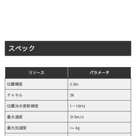
スペック
リソース
パラメータ
位置精度
2.5m
チャネル
56
位置決め更新頻度
1～10Hz
最大速度
515m/s
最大加速度
<= 4g