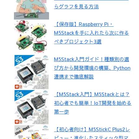
らグラフを見る方法
【保存版】Raspberry Pi・
M5Stackを手に入れたら次に作る
べきプロジェクト3選
M5Stack入門ガイド！種類別の選
び方から開発環境の構築、Python
連携まで徹底解説
【M5Stack入門】M5Stackとは？
初心者でも簡単！IoT開発を始める
第一歩
【初心者向け】M5StickC Plus2レ
ビュー：進化したスティック型マ