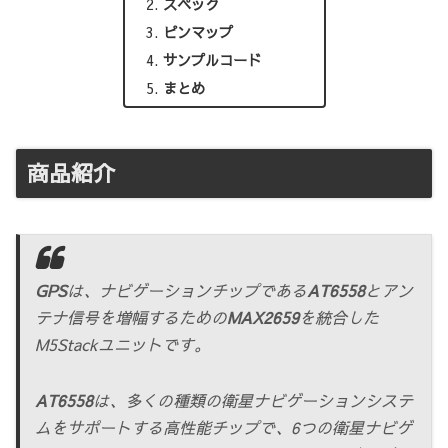
スペック
ピンマップ
サンプルコード
まとめ
商品紹介
GPS
は、ナビゲーションチップである
AT6558
とアン
テナ信号を増幅するための
MAX2659
を統合した
M5Stackユニットです。
AT6558
は、多くの種類の衛星ナビゲーションシステ
ムをサポートする高性能チップで、6つの衛星ナビゲ