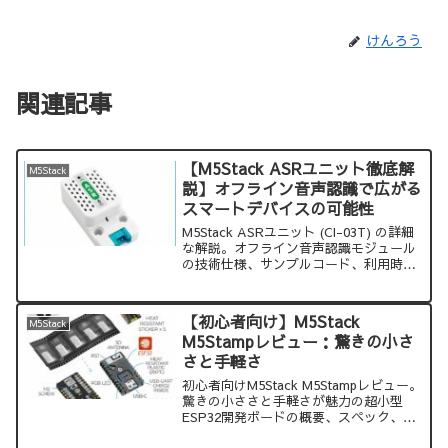
けんろう
関連記事
【M5Stack ASRユニット徹底解
M5Stack
説】オフライン音声認識で広がる
スマートデバイスの可能性
M5Stack ASRユニット (CI-03T) の詳細
な解説。オフライン音声認識モジュール
の技術仕様、サンプルコード、利用時の
注意点、そして様々な活用アイデアを紹
介します。スマートホーム、ロボティク
ス、IoTデバイスなど、あなたのプロジ
【初心者向け】M5Stack
M5Stack
ェクトに音声認識機能を簡単に追加する
M5Stampレビュー：驚きの小さ
方法を学びましょう。
さと手軽さ
初心者向けM5Stack M5Stampレビュー。
驚きの小ささと手軽さが魅力の超小型
ESP32開発ボードの概要、スペック、
Arduinoでの使い方、注意点、活用アイ