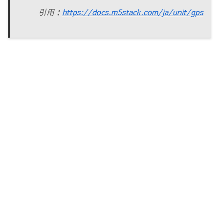
引用：
https://docs.m5stack.com/ja/unit/gps