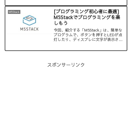
者にこそ、一度手に取ってほしいキット
です。私も、ATOM Matri...
[プログラミング初心者に最適]
M5Stack
M5Stackでプログラミングを楽
しもう
今回、紹介する「M5Stack」は、簡単な
プログラムで、ボタンを押すとLEDが点
灯したり、ディスプレに文字が表示され
たりと、目に見える形で、その動きを確
認できますので、プログラミングの初心
者の方には、本当におすすめです。
M5Stackには、いろんなシリーズがあり
ますので、これを紹介します。これを見
スポンサーリンク
たら、あなたもM5Stackが欲しくなるは
ずです。