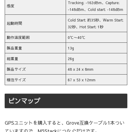
Tracking: -162dBm、Capture:
感度
-148dBm、Cold start: -148dBm
Cold Start: 約35秒、Warm Start:
起動時間
32秒、Hot Start: 1秒
動作温度範囲
0℃〜40℃
製品重量
13g
総重量
26g
製品サイズ
48 x 24 x 8mm
梱包サイズ
67 x 53 x 12mm
ピンマップ
GPSユニットを購入すると、Grove互換ケーブル1本つい
ていますので、M5Stackにつなぐだけです。