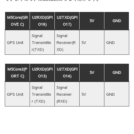
M5Core(GR
U2RXD(GPI
U2TXD(GPI
5V
GND
OVE C)
O16)
O17)
Signal
Signal
GPS Unit
Transmitte
Receiver(R
5V
GND
r(TXD)
XD)
M5Core2(P
U2RXD(GPI
U2TXD(GPI
5V
GND
ORT C)
O13)
O14)
Signal
Signal
GPS Unit
Transmitte
Receiver
5V
GND
r (TXD)
(RXD)