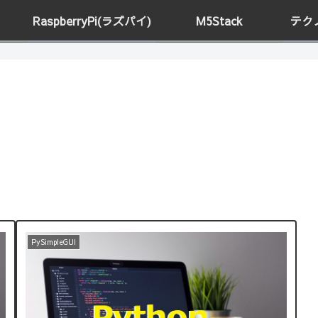
RaspberryPi(ラズパイ)
M5Stack
テク
PySimpleGUI