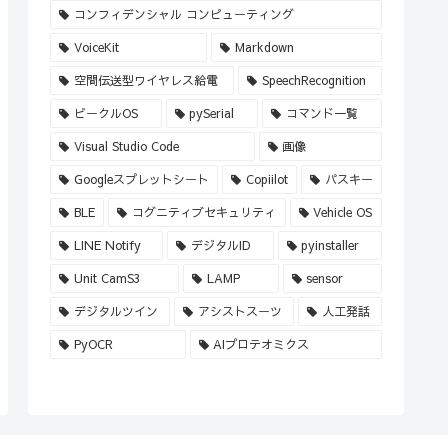
コンフィデンシャル コンピューティング
VoiceKit
Markdown
空間伝送型ワイヤレス給電
SpeechRecognition
ビークルOS
pySerial
コマンド一覧
Visual Studio Code
画像
Googleスプレットシート
Copiilot
パスキー
BLE
コグニティブセキュリティ
Vehicle OS
LINE Notify
デジタルID
pyinstaller
Unit CamS3
LAMP
sensor
デジタルツイン
アシストスーツ
人工発話
PyOCR
AIプロテオミクス