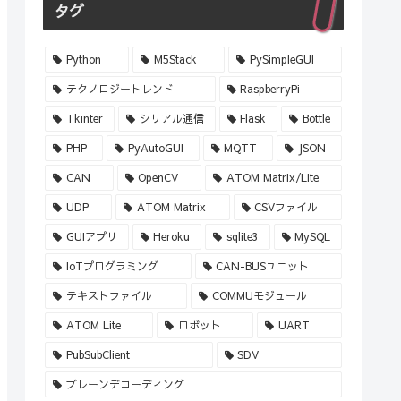
タグ
Python
M5Stack
PySimpleGUI
テクノロジートレンド
RaspberryPi
Tkinter
シリアル通信
Flask
Bottle
PHP
PyAutoGUI
MQTT
JSON
CAN
OpenCV
ATOM Matrix/Lite
UDP
ATOM Matrix
CSVファイル
GUIアプリ
Heroku
sqlite3
MySQL
IoTプログラミング
CAN-BUSユニット
テキストファイル
COMMUモジュール
ATOM Lite
ロボット
UART
PubSubClient
SDV
ブレーンデコーディング