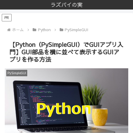
ラズパイの実
PR
ホーム
Python
PySimpleGUI
【Python（PySimpleGUI）でGUIアプリ入
門】GUI部品を横に並べて表示するGUIア
プリを作る方法
PySimpleGUI