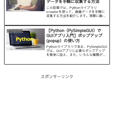
データを手軽に収集する方法
この記事では、Pythonライブラリ
icrawlerを使って、画像データを手軽に
収集する方法を紹介します。実際に動か
してみると、ちょっと感動します。この
サイトで紹介しているサンプルコードを
コピーして、実行すれば、すぐに試すこ
【Python（PySimpleGUI）で
PySimpleGUI
とができます。
GUIアプリ入門】ポップアップ
(popup）の使い方
Pythonライブラリである、PySimpleGUI
では、GUIアプリに必要なポップアップ
を簡単に扱え、また、いろんな種類が用
意されています。GUIアプリの基本であ
る、ポップアップの使い方を紹介しま
す。
スポンサーリンク