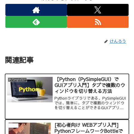
けんろう
関連記事
【Python（PySimpleGUI）で
PySimpleGUI
GUIアプリ入門】タブで複数のウ
ィンドウを切り替える方法
Pythonライブラリである、PySimpleGUI
では、簡単に、タブで複数のウィンドウ
を切り替えることができるGUIアプリを
作ることができます。本当に簡単で、コ
ード自体もわかりやすいので、試してみ
てください。
[初心者向け WEBアプリ入門]
Bottle
PythonフレームワークBottleで