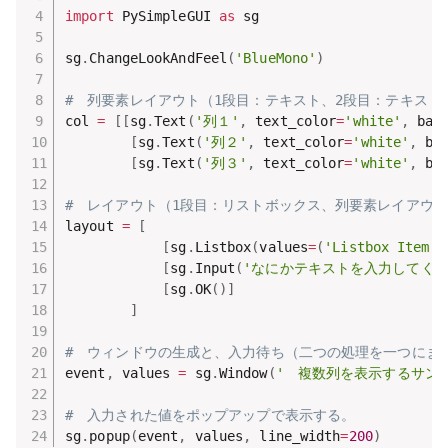
import
 PySimpleGUI 
as
 sg      

sg
.
ChangeLookAndFeel
(
'BlueMono'
)
#　列要素レイアウト（1段目：テキスト、2段目：テキスト
col 
=
[
[
sg
.
Text
(
'列１'
,
 text_color
=
'white'
,
 bac
[
sg
.
Text
(
'列２'
,
 text_color
=
'white'
,
 ba
[
sg
.
Text
(
'列３'
,
 text_color
=
'white'
,
 ba
#　レイアウト（1段目：リストボックス、列要素レイアウト
layout 
=
[
[
sg
.
Listbox
(
values
=
(
'Listbox Item 1
[
sg
.
Input
(
'なにかテキストを入力してくだ
[
sg
.
OK
(
)
]
]
#　ウィンドウの生成と、入力待ち（二つの処理を一つにま
event
,
 values 
=
 sg
.
Window
(
'　複数列を表示するサン
#　入力された値をポップアップで表示する。
sg
.
popup
(
event
,
 values
,
 line_width
=
200
)