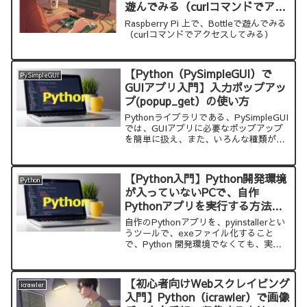
遊んでみる（curlコマンドでアク
セスしてみる）
Raspberry Pi 上で、Bottleで遊んでみる
（curlコマンドでアクセスしてみる）
【Python（PySimpleGUI）で
PySimpleGUI
GUIアプリ入門】入力ポップアッ
プ(popup_get）の使い方
Pythonライブラリである、PySimpleGUI
では、GUIアプリに必要なポップアップ
を簡単に扱え、また、いろんな種類が用
意されています。GUIアプリの基本であ
る、ポップアップの使い方を紹介しま
す。PySimpleGUIでは、ポップアップ
【Python入門】Python開発環境
Python
で、テキストなどを入力できます
が入っていないPCで、自作
Pythonアプリを実行する方法。
簡単にアプリを配布できます
自作のPythonアプリを、pyinstallerとい
うツールで、exeファイル化すること
で、Python 開発環境でなくても、実行
できます。
【初心者向けWebスクレイピング
icrawler
入門】Python（icrawler）で画像