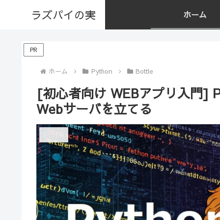
ラズパイの実
ホーム
PR
ホーム
Python
Bottle
[初心者向け WEBアプリ入門] P
Webサーバを立てる
Bottle