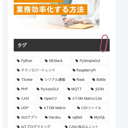
タグ
Python
M5Stack
PySimpleGUI
テクノロジートレンド
RaspberryPi
Tkinter
シリアル通信
Flask
Bottle
PHP
PyAutoGUI
MQTT
JSON
CAN
OpenCV
ATOM Matrix/Lite
UDP
ATOM Matrix
CSVファイル
GUIアプリ
Heroku
sqlite3
MySQL
IoTプログラミング
CAN-BUSユニット