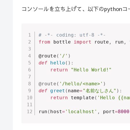
コンソールを立ち上げて、以下のpythonコー
# -*- coding: utf-8 -*-
from
 bottle 
import
 route
,
 run
,
 
@route
(
'/'
)
def
hello
(
)
:
return
"Hello World!"
@route
(
'/hello/<name>'
)
def
greet
(
name
=
"名前なしさん"
)
:
return
 template
(
'Hello {{na
run
(
host
=
'localhost'
,
 port
=
8000