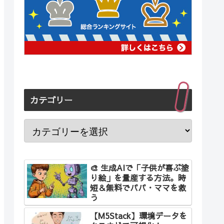
カテゴリー
🎨 生成AIで「子供が喜ぶ塗
り絵」を量産する方法。時
短＆無料でパパ・ママを救
う
【M5Stack】環境データを