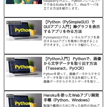
Raspberry Pi上に、Pythonフレームワー
クであるBottleを使って、Webサーバを
立てる方法を紹介します。
【Python（PySimpleGUI）で
PySimpleGUI
GUIアプリ入門】棒グラフを表示
するアプリを作る方法
PySimpleGUIでは、いろんなグラフを表
示するGUIアプリを簡単に作成すること
ができます。このサイトで紹介している
サンプルコードをコピーして、実行すれ
ば、すぐに試すことができます。
【Python入門】 Pythonで、画像
Python
から文字データを取り出す方法
（Tesseract、PyOCR）
Pythonを使って、画像データからテキス
トデータを取り出す方法を紹介します。
画像データからテキストデータを取り出
すには、Tesseract-OCR、PyOCRを使
用します。このサイトで紹介しているサ
ンプルコードをコピー＆ペーストするだ
Herokuを使ったWebアプリ開発
Flask
けで、簡単にアプリを作ることができま
手順（Python、Windows）
す。
勉強や趣味のために作った自作のWebア