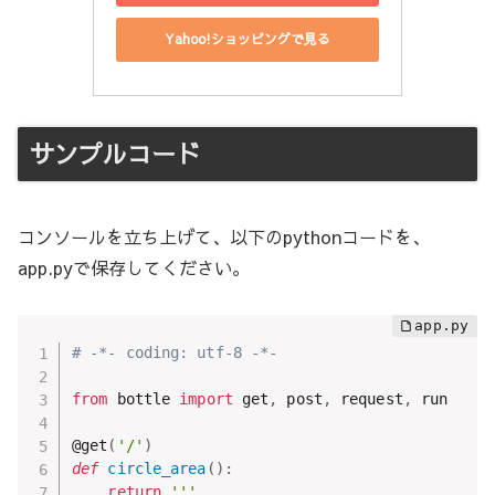
Yahoo!ショッピングで見る
サンプルコード
コンソールを立ち上げて、以下のpythonコードを、
app.pyで保存してください。
# -*- coding: utf-8 -*-
from
 bottle 
import
 get
,
 post
,
 request
,
 run

@get
(
'/'
)
def
circle_area
(
)
:
return
'''
