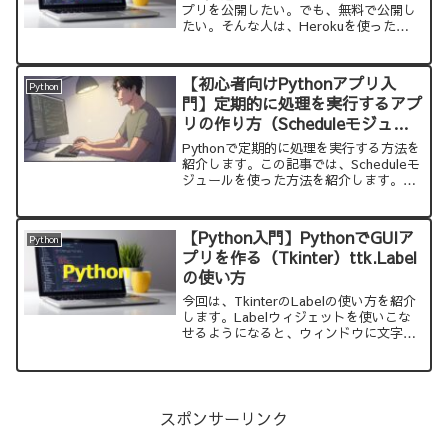
プリを公開したい。でも、無料で公開し
たい。そんな人は、Herokuを使った
Webアプリ開発をおすすめします。
Herokuなら、無料で、簡単にPythonア
プリをWebに公開できます。
【初心者向けPythonアプリ入
Python
門】定期的に処理を実行するアプ
リの作り方（Scheduleモジュー
ル）
Pythonで定期的に処理を実行する方法を
紹介します。この記事では、Scheduleモ
ジュールを使った方法を紹介します。皆
さんが作成したいプログラムのライブラ
リや構造によって、選択してもらえばよ
いかと思います。このサイトで紹介して
【Python入門】PythonでGUIア
Python
いるサンプルコードをコピーして、実行
プリを作る（Tkinter）ttk.Label
すれば、すぐに試すことができます。
の使い方
今回は、TkinterのLabelの使い方を紹介
します。Labelウィジェットを使いこな
せるようになると、ウィンドウに文字や
絵を表示できるGUIアプリが作れるよう
になります。
スポンサーリンク