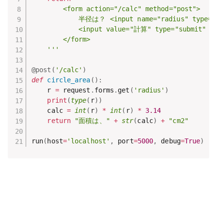
        <form action="/calc" method="post">

            半径は？ <input name="radius" type="t
            <input value="計算" type="submit" />
        </form>

    '''
@post
(
'/calc'
)
def
circle_area
(
)
:
    r 
=
 request
.
forms
.
get
(
'radius'
)
print
(
type
(
r
)
)
    calc 
=
int
(
r
)
*
int
(
r
)
*
3.14
return
"面積は、"
+
str
(
calc
)
+
"cm2"
run
(
host
=
'localhost'
,
 port
=
5000
,
 debug
=
True
)