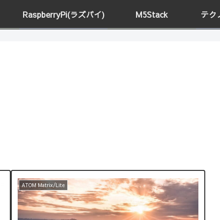
RaspberryPi(ラズパイ)
M5Stack
テク
ATOM Matrix/Lite