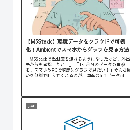
【M5Stack】環境データをクラウドで可視
化！Ambientでスマホからグラフを見る方法
「M5Stackで温湿度を測れるようになったけど、外出
先からも確認したい！」 「1ヶ月分のデータの推移
を、スマホやPCで綺麗にグラフで見たい！」そんな
いを無料で叶えてくれるのが、国産のIoTデータ可視
化サービス「Ambient（アンビエント）」です。今回
は、M5Stackで取得したデータをAmbientに送信し、
プロ並みのダッシュボードを爆速で作る方法を解説し
ます。
JSON