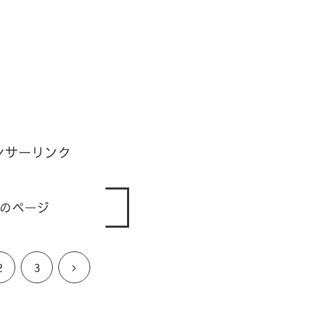
ンサーリンク
のページ
次
2
3
へ