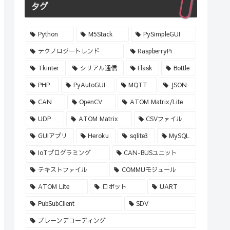
タグ
Python
M5Stack
PySimpleGUI
テクノロジートレンド
RaspberryPi
Tkinter
シリアル通信
Flask
Bottle
PHP
PyAutoGUI
MQTT
JSON
CAN
OpenCV
ATOM Matrix/Lite
UDP
ATOM Matrix
CSVファイル
GUIアプリ
Heroku
sqlite3
MySQL
IoTプログラミング
CAN-BUSユニット
テキストファイル
COMMUモジュール
ATOM Lite
ロボット
UART
PubSubClient
SDV
ブレーンデコーディング