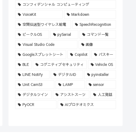
コンフィデンシャル コンピューティング
VoiceKit
Markdown
空間伝送型ワイヤレス給電
SpeechRecognition
ビークルOS
pySerial
コマンド一覧
Visual Studio Code
画像
Googleスプレットシート
Copiilot
パスキー
BLE
コグニティブセキュリティ
Vehicle OS
LINE Notify
デジタルID
pyinstaller
Unit CamS3
LAMP
sensor
デジタルツイン
アシストスーツ
人工発話
PyOCR
AIプロテオミクス