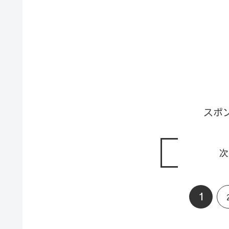
スポ
次
1