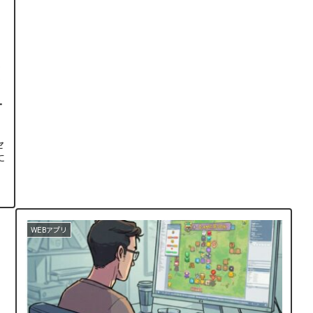
ア
-
セ
に
WEBアプリ