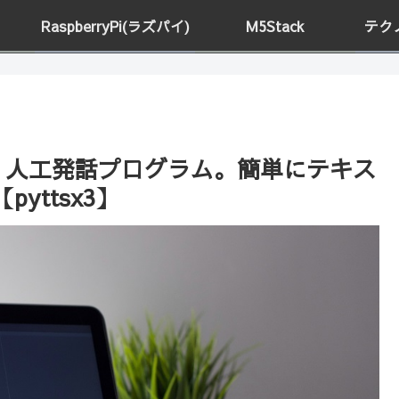
RaspberryPi(ラズパイ)
M5Stack
テク
で作る、人工発話プログラム。簡単にテキス
yttsx3】