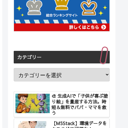
カテゴリー
🎨 生成AIで「子供が喜ぶ塗
り絵」を量産する方法。時
短＆無料でパパ・ママを救
う
【M5Stack】環境データを