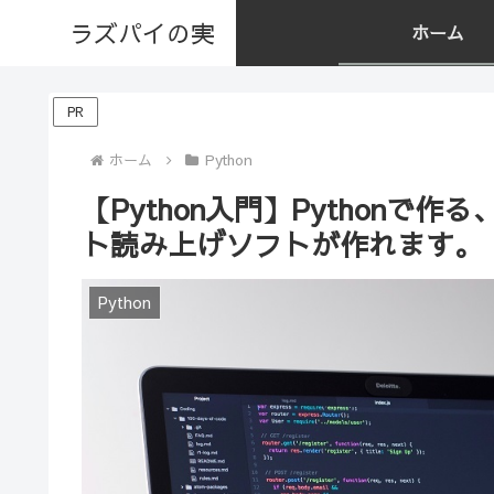
ラズパイの実
ホーム
PR
ホーム
Python
【Python入門】Python
ト読み上げソフトが作れます。【p
Python