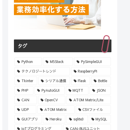
タグ
Python
M5Stack
PySimpleGUI
テクノロジートレンド
RaspberryPi
Tkinter
シリアル通信
Flask
Bottle
PHP
PyAutoGUI
MQTT
JSON
CAN
OpenCV
ATOM Matrix/Lite
UDP
ATOM Matrix
CSVファイル
GUIアプリ
Heroku
sqlite3
MySQL
IoTプログラミング
CAN-BUSユニット